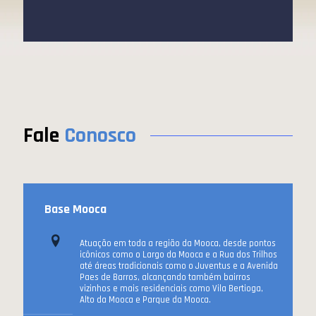
Fale
Conosco
Base Mooca
Atuação em toda a região da Mooca, desde pontos
icônicos como o Largo da Mooca e a Rua dos Trilhos
até áreas tradicionais como o Juventus e a Avenida
Paes de Barros, alcançando também bairros
vizinhos e mais residenciais como Vila Bertioga,
Alto da Mooca e Parque da Mooca.