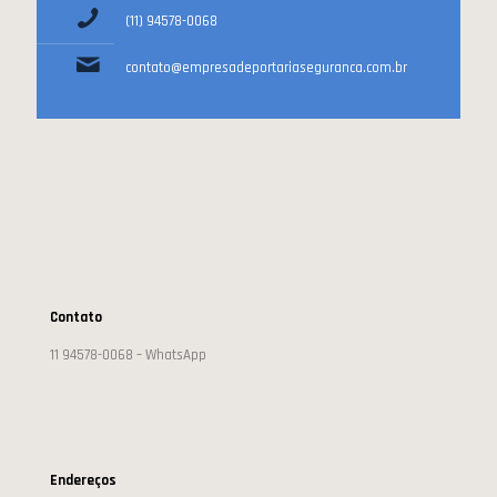
(11) 94578-0068
contato@empresadeportariaseguranca.com.br
Contato
11 94578-0068 – WhatsApp
Endereços